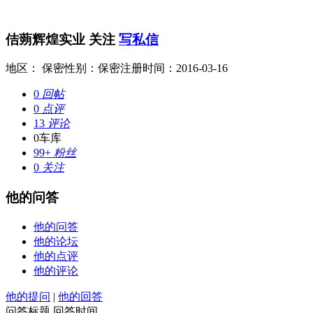
佶蒴辉煌实业
关注
写私信
地区： 保密
性别：保密
注册时间：2016-03-16
0
回帖
0
点评
13
评论
0
车库
99+
粉丝
0
关注
他的问答
他的问答
他的论坛
他的点评
他的评论
他的提问
|
他的回答
问答标题
回答时间