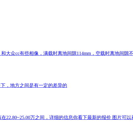
大众cc有些相像，满载时离地间隙114mm，空载时离地间隙不到
一下，地方之间是有一定的差异的
在22.80~25.00万之间，详细的信息你看下最新的报价 图片可