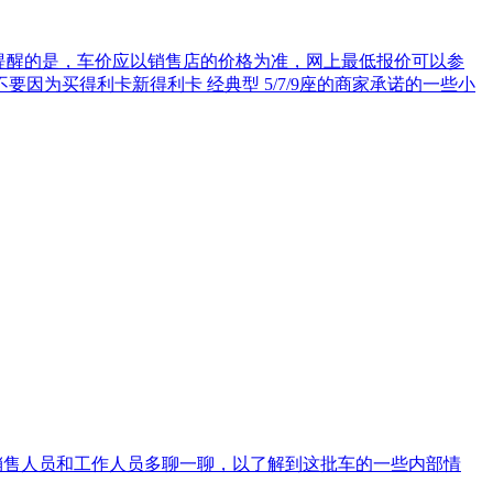
 值得提醒的是，车价应以销售店的价格为准，网上最低报价可以参
要因为买得利卡新得利卡 经典型 5/7/9座的商家承诺的一些小
关的销售人员和工作人员多聊一聊，以了解到这批车的一些内部情