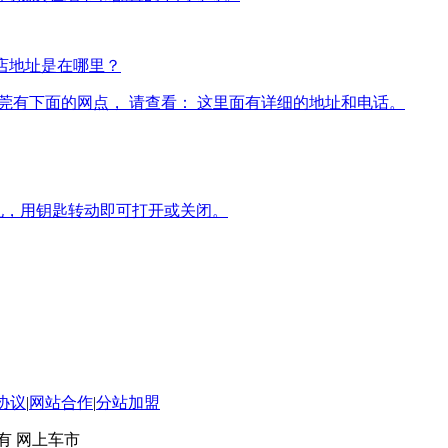
4S店地址是在哪里？
点在东莞有下面的网点， 请查看： 这里面有详细的地址和电话。
孔，用钥匙转动即可打开或关闭。
协议
|
网站合作
|
分站加盟
 版权所有 网上车市