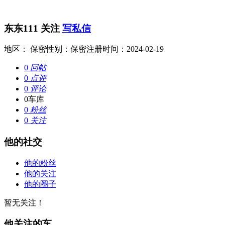
东东111
关注
写私信
地区： 保密
性别：保密
注册时间：2024-02-19
0
回帖
0
点评
0
评论
0
车库
0
粉丝
0
关注
他的社交
他的粉丝
他的关注
他的圈子
暂无关注！
他关注的车