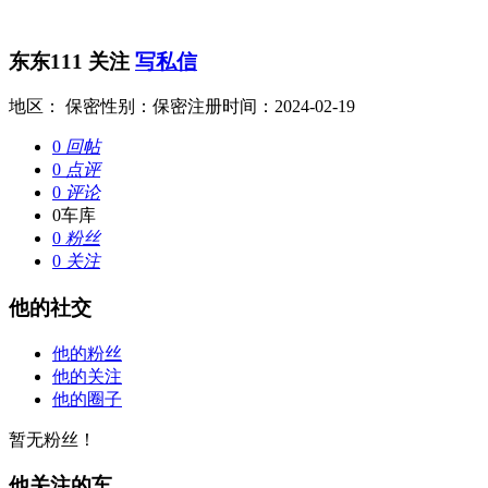
东东111
关注
写私信
地区： 保密
性别：保密
注册时间：2024-02-19
0
回帖
0
点评
0
评论
0
车库
0
粉丝
0
关注
他的社交
他的粉丝
他的关注
他的圈子
暂无粉丝！
他关注的车