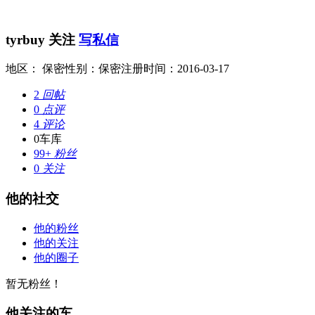
tyrbuy
关注
写私信
地区： 保密
性别：保密
注册时间：2016-03-17
2
回帖
0
点评
4
评论
0
车库
99+
粉丝
0
关注
他的社交
他的粉丝
他的关注
他的圈子
暂无粉丝！
他关注的车