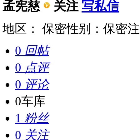
孟宪慈
关注
写私信
地区： 保密
性别：保密
注
0
回帖
0
点评
0
评论
0
车库
1
粉丝
0
关注