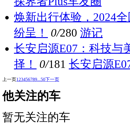
探界者Plus车友圈
焕新出行体验，2024
纷呈！
0/
280
游记
长安启源E07：科技
择！
0/
181
长安启源E0
上一页
1
2
3
4
5
6
7
8
9
...50
下一页
他关注的车
暂无关注的车