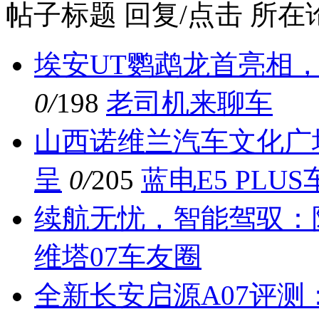
帖子标题
回复/点击
所在
埃安UT鹦鹉龙首亮相
0/
198
老司机来聊车
山西诺维兰汽车文化广场
呈
0/
205
蓝电E5 PLU
续航无忧，智能驾驭：阿
维塔07车友圈
全新长安启源A07评