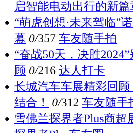
启智能电动出行的新篇
“萌虎创想·未来驾临”
幕
0/
357
车友随手拍
“奋战50天，决胜202
顾
0/
216
达人打卡
长城汽车车展精彩回顾
结合！
0/
312
车友随手
雪佛兰探界者Plus商