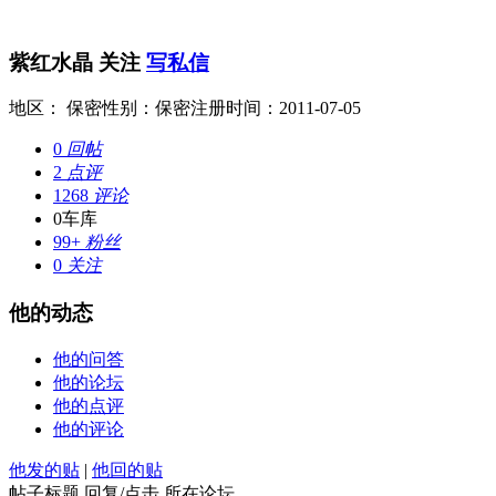
紫红水晶
关注
写私信
地区： 保密
性别：保密
注册时间：2011-07-05
0
回帖
2
点评
1268
评论
0
车库
99+
粉丝
0
关注
他的动态
他的问答
他的论坛
他的点评
他的评论
他发的贴
|
他回的贴
帖子标题
回复/点击
所在论坛