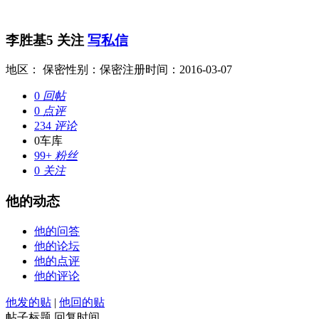
李胜基5
关注
写私信
地区： 保密
性别：保密
注册时间：2016-03-07
0
回帖
0
点评
234
评论
0
车库
99+
粉丝
0
关注
他的动态
他的问答
他的论坛
他的点评
他的评论
他发的贴
|
他回的贴
帖子标题
回复时间