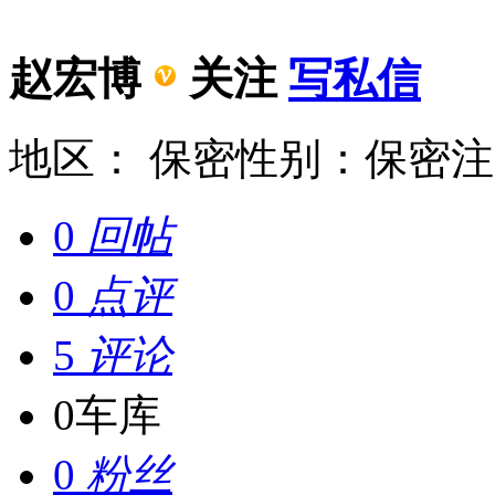
赵宏博
关注
写私信
地区： 保密
性别：保密
注
0
回帖
0
点评
5
评论
0
车库
0
粉丝