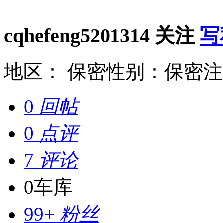
cqhefeng5201314
关注
写
地区： 保密
性别：保密
注
0
回帖
0
点评
7
评论
0
车库
99+
粉丝