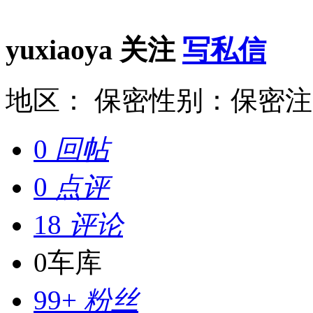
yuxiaoya
关注
写私信
地区： 保密
性别：保密
注
0
回帖
0
点评
18
评论
0
车库
99+
粉丝