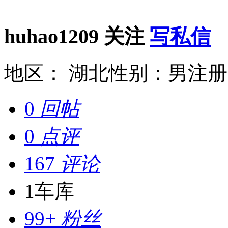
huhao1209
关注
写私信
地区： 湖北
性别：男
注册时
0
回帖
0
点评
167
评论
1
车库
99+
粉丝