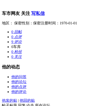
车市网友
关注
写私信
地区： 保密
性别：保密
注册时间：1970-01-01
0
回帖
0
点评
9
评论
0
车库
0
粉丝
0
关注
他的动态
他的问答
他的论坛
他的点评
他的评论
他发的贴
|
他回的贴
帖子标题
回复/点击
所在论坛