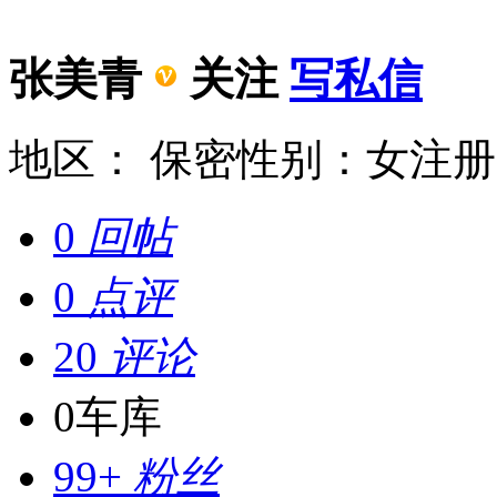
张美青
关注
写私信
地区： 保密
性别：女
注册时
0
回帖
0
点评
20
评论
0
车库
99+
粉丝