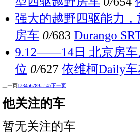
型四驱越野房车
0/
654
强大的越野四驱能力，旅
房车
0/
683
Durango 
9.12——14日 北京
位
0/
627
依维柯Daily
上一页
1
2
3
4
5
6
7
8
9
...145
下一页
他关注的车
暂无关注的车