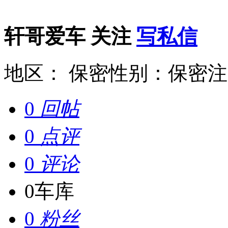
轩哥爱车
关注
写私信
地区： 保密
性别：保密
注
0
回帖
0
点评
0
评论
0
车库
0
粉丝