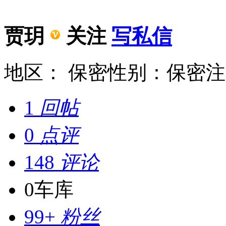
贾玥
关注
写私信
地区： 保密
性别：保密
注
1
回帖
0
点评
148
评论
0
车库
99+
粉丝