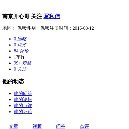
南京开心哥
关注
写私信
地区： 保密
性别：保密
注册时间：2016-03-12
0
回帖
0
点评
84
评论
1
车库
99+
粉丝
0
关注
他的动态
他的问答
他的论坛
他的点评
他的评论
文章
视频
问答
点评