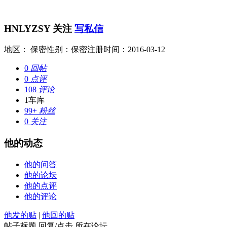
HNLYZSY
关注
写私信
地区： 保密
性别：保密
注册时间：2016-03-12
0
回帖
0
点评
108
评论
1
车库
99+
粉丝
0
关注
他的动态
他的问答
他的论坛
他的点评
他的评论
他发的贴
|
他回的贴
帖子标题
回复/点击
所在论坛